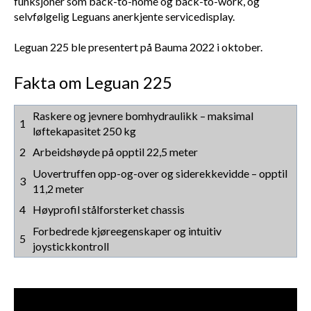
funksjoner som back-to-home og back-to-work, og
selvfølgelig Leguans anerkjente servicedisplay.
Leguan 225 ble presentert på Bauma 2022 i oktober.
Fakta om Leguan 225
Raskere og jevnere bomhydraulikk – maksimal
1
løftekapasitet 250 kg
2
Arbeidshøyde på opptil 22,5 meter
Uovertruffen opp-og-over og siderekkevidde – opptil
3
11,2 meter
4
Høyprofil stålforsterket chassis
Forbedrede kjøreegenskaper og intuitiv
5
joystickkontroll