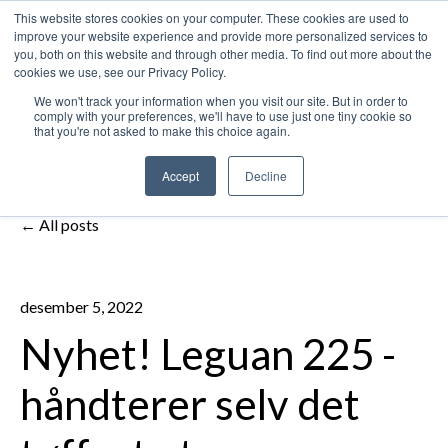
This website stores cookies on your computer. These cookies are used to
improve your website experience and provide more personalized services to
Open m
you, both on this website and through other media. To find out more about the
cookies we use, see our Privacy Policy.
We won't track your information when you visit our site. But in order to
comply with your preferences, we'll have to use just one tiny cookie so
that you're not asked to make this choice again.
Accept
Decline
All posts
desember 5, 2022
Nyhet! Leguan 225 -
håndterer selv det