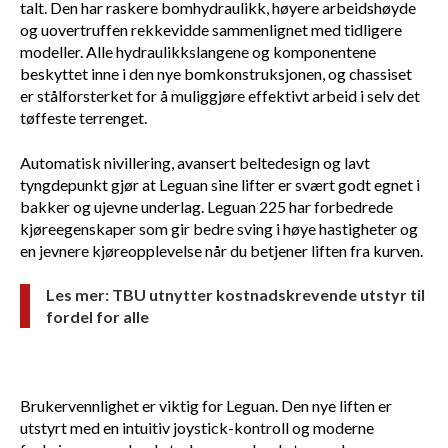
talt. Den har raskere bomhydraulikk, høyere arbeidshøyde
og uovertruffen rekkevidde sammenlignet med tidligere
modeller. Alle hydraulikkslangene og komponentene
beskyttet inne i den nye bomkonstruksjonen, og chassiset
er stålforsterket for å muliggjøre effektivt arbeid i selv det
tøffeste terrenget.
Automatisk nivillering, avansert beltedesign og lavt
tyngdepunkt gjør at Leguan sine lifter er svært godt egnet i
bakker og ujevne underlag. Leguan 225 har forbedrede
kjøreegenskaper som gir bedre sving i høye hastigheter og
en jevnere kjøreopplevelse når du betjener liften fra kurven.
Les mer:
TBU utnytter kostnadskrevende utstyr til
fordel for alle
Brukervennlighet er viktig for Leguan. Den nye liften er
utstyrt med en intuitiv joystick-kontroll og moderne